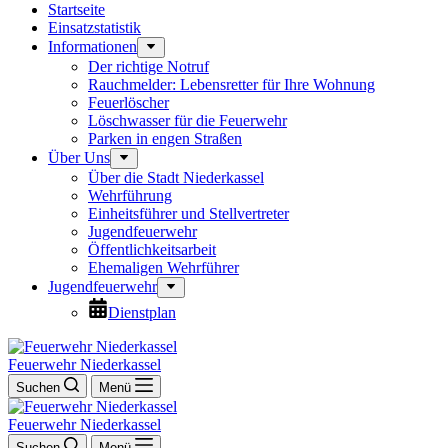
Startseite
Einsatzstatistik
Informationen
Der richtige Notruf
Rauchmelder: Lebensretter für Ihre Wohnung
Feuerlöscher
Löschwasser für die Feuerwehr
Parken in engen Straßen
Über Uns
Über die Stadt Niederkassel
Wehrführung
Einheitsführer und Stellvertreter
Jugendfeuerwehr
Öffentlichkeitsarbeit
Ehemaligen Wehrführer
Jugendfeuerwehr
Dienstplan
Feuerwehr Niederkassel
Suchen
Menü
Feuerwehr Niederkassel
Suchen
Menü