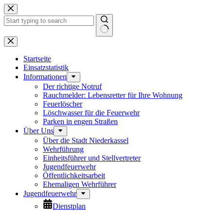
Zum
Inhalt
springen
Keine
Ergebnisse
Startseite
Einsatzstatistik
Informationen
Der richtige Notruf
Rauchmelder: Lebensretter für Ihre Wohnung
Feuerlöscher
Löschwasser für die Feuerwehr
Parken in engen Straßen
Über Uns
Über die Stadt Niederkassel
Wehrführung
Einheitsführer und Stellvertreter
Jugendfeuerwehr
Öffentlichkeitsarbeit
Ehemaligen Wehrführer
Jugendfeuerwehr
Dienstplan