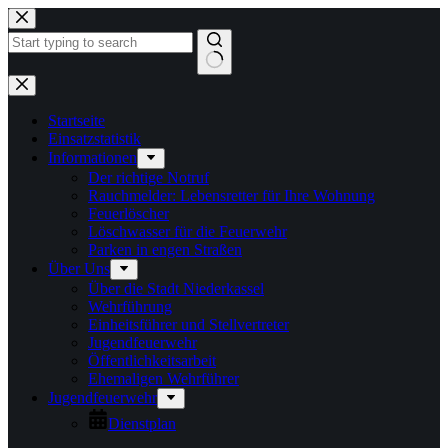
Zum
Inhalt
springen
Keine
Ergebnisse
Startseite
Einsatzstatistik
Informationen
Der richtige Notruf
Rauchmelder: Lebensretter für Ihre Wohnung
Feuerlöscher
Löschwasser für die Feuerwehr
Parken in engen Straßen
Über Uns
Über die Stadt Niederkassel
Wehrführung
Einheitsführer und Stellvertreter
Jugendfeuerwehr
Öffentlichkeitsarbeit
Ehemaligen Wehrführer
Jugendfeuerwehr
Dienstplan