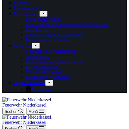
Startseite
Einsatzstatistik
Informationen
Der richtige Notruf
Rauchmelder: Lebensretter für Ihre Wohnung
Feuerlöscher
Löschwasser für die Feuerwehr
Parken in engen Straßen
Über Uns
Über die Stadt Niederkassel
Wehrführung
Einheitsführer und Stellvertreter
Jugendfeuerwehr
Öffentlichkeitsarbeit
Ehemaligen Wehrführer
Jugendfeuerwehr
Dienstplan
Feuerwehr Niederkassel
Suchen
Menü
Feuerwehr Niederkassel
Suchen
Menü