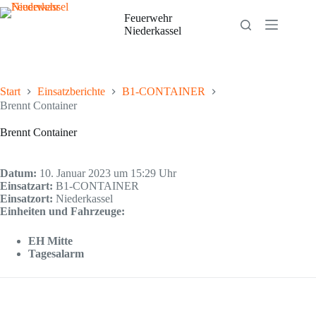
Zum
Inhalt
Feuerwehr
springen
Niederkassel
Start
Einsatzberichte
B1-CONTAINER
Brennt Container
Brennt Container
Datum:
10. Januar 2023 um 15:29 Uhr
Einsatzart:
B1-CONTAINER
Einsatzort:
Niederkassel
Einheiten und Fahrzeuge:
EH Mitte
Tagesalarm