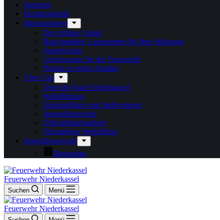
Startseite
Einsatzstatistik
Informationen
Der richtige Notruf
Rauchmelder: Lebensretter für Ihre Wohnung
Feuerlöscher
Löschwasser für die Feuerwehr
Parken in engen Straßen
Über Uns
Über die Stadt Niederkassel
Wehrführung
Einheitsführer und Stellvertreter
Jugendfeuerwehr
Öffentlichkeitsarbeit
Ehemaligen Wehrführer
Jugendfeuerwehr
Dienstplan
Feuerwehr Niederkassel
Suchen
Menü
Feuerwehr Niederkassel
Suchen
Menü