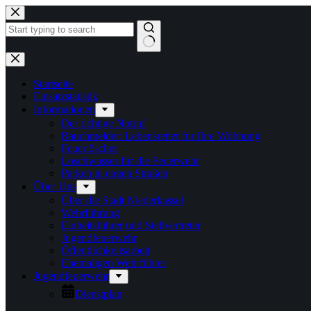
Zum
Inhalt
springen
Keine
Ergebnisse
Startseite
Einsatzstatistik
Informationen
Der richtige Notruf
Rauchmelder: Lebensretter für Ihre Wohnung
Feuerlöscher
Löschwasser für die Feuerwehr
Parken in engen Straßen
Über Uns
Über die Stadt Niederkassel
Wehrführung
Einheitsführer und Stellvertreter
Jugendfeuerwehr
Öffentlichkeitsarbeit
Ehemaligen Wehrführer
Jugendfeuerwehr
Dienstplan