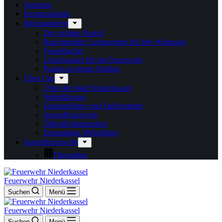
Startseite
Einsatzstatistik
Informationen
Der richtige Notruf
Rauchmelder: Lebensretter für Ihre Wohnung
Feuerlöscher
Löschwasser für die Feuerwehr
Parken in engen Straßen
Über Uns
Über die Stadt Niederkassel
Wehrführung
Einheitsführer und Stellvertreter
Jugendfeuerwehr
Öffentlichkeitsarbeit
Ehemaligen Wehrführer
Jugendfeuerwehr
Dienstplan
Feuerwehr Niederkassel
Suchen
Menü
Feuerwehr Niederkassel
Suchen
Menü