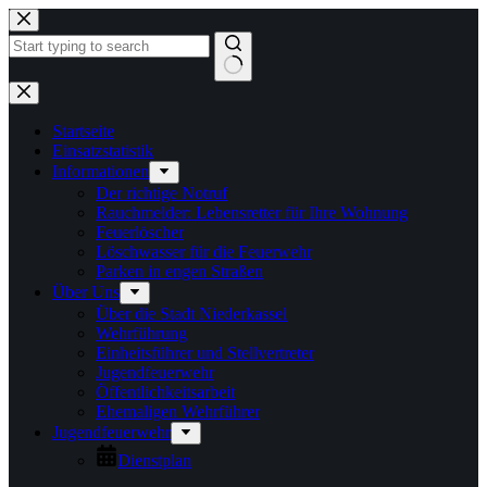
Zum
Inhalt
springen
Keine
Ergebnisse
Startseite
Einsatzstatistik
Informationen
Der richtige Notruf
Rauchmelder: Lebensretter für Ihre Wohnung
Feuerlöscher
Löschwasser für die Feuerwehr
Parken in engen Straßen
Über Uns
Über die Stadt Niederkassel
Wehrführung
Einheitsführer und Stellvertreter
Jugendfeuerwehr
Öffentlichkeitsarbeit
Ehemaligen Wehrführer
Jugendfeuerwehr
Dienstplan