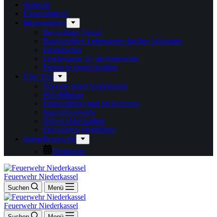
Startseite
Einsatzstatistik
Informationen
Der richtige Notruf
Rauchmelder: Lebensretter für Ihre Wohnung
Feuerlöscher
Löschwasser für die Feuerwehr
Parken in engen Straßen
Über Uns
Über die Stadt Niederkassel
Wehrführung
Einheitsführer und Stellvertreter
Jugendfeuerwehr
Öffentlichkeitsarbeit
Ehemaligen Wehrführer
Jugendfeuerwehr
Dienstplan
Feuerwehr Niederkassel
Suchen
Menü
Feuerwehr Niederkassel
Suchen
Menü