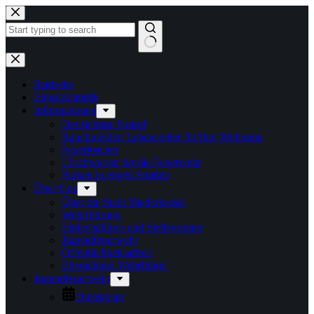
Zum
Inhalt
springen
Keine
Ergebnisse
Startseite
Einsatzstatistik
Informationen
Der richtige Notruf
Rauchmelder: Lebensretter für Ihre Wohnung
Feuerlöscher
Löschwasser für die Feuerwehr
Parken in engen Straßen
Über Uns
Über die Stadt Niederkassel
Wehrführung
Einheitsführer und Stellvertreter
Jugendfeuerwehr
Öffentlichkeitsarbeit
Ehemaligen Wehrführer
Jugendfeuerwehr
Dienstplan